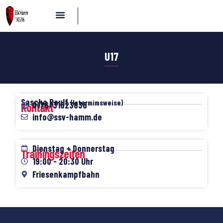
U17
Sascha Raulf
(Intermimsweise)
0176/31623836
Kontakt
info@ssv-hamm.de
Dienstag + Donnerstag
Trainingszeiten
19:00 - 20:30 Uhr
Friesenkampfbahn